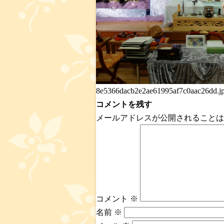
8e5366dacb2e2ae61995af7c0aac26dd.j
コメントを残す
メールアドレスが公開されることは
コメント
※
名前
※