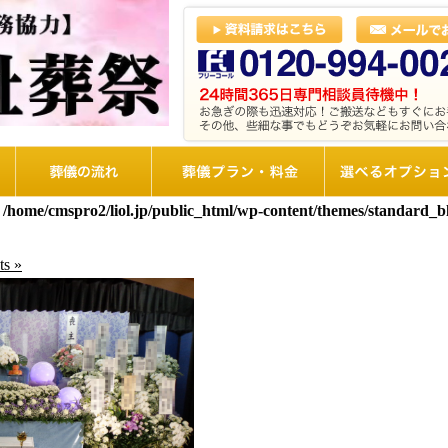
葬儀の流れ
想儀プラン・料金
選べるオプショ
n
/home/cmspro2/liol.jp/public_html/wp-content/themes/standard_
s »