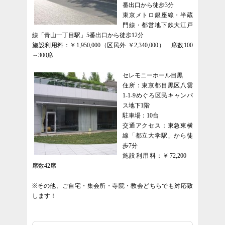
番出口から徒歩3分
東京メトロ銀座線・半蔵
門線・都営地下鉄大江戸
線「青山一丁目駅」5番出口から徒歩12分
施設利用料：￥1,950,000（区民外 ￥2,340,000） 席数100
～300席
セレモニーホール目黒
住所：東京都目黒区八雲
1-1-9めぐろ区民キャンパ
ス地下1階
駐車場：10台
交通アクセス：東急東横
線「都立大学駅」から徒
歩7分
施設利用料：￥72,200
席数42席
※その他、ご自宅・集会所・寺院・教会どちらでも対応致
します！