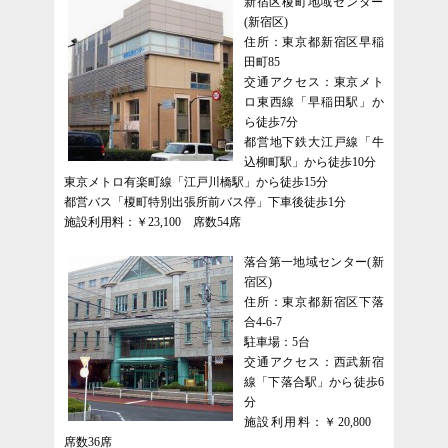
新宿区榎町地域センター
(新宿区)
住所：東京都新宿区早稲
田町85
交通アクセス：東京メト
ロ東西線「早稲田駅」か
ら徒歩7分
都営地下鉄大江戸線「牛
込柳町駅」から徒歩10分
東京メトロ有楽町線「江戸川橋駅」から徒歩15分
都営バス「榎町特別出張所前バス停」下車後徒歩1分
施設利用料：￥23,100 席数54席
落合第一地域センター(新
宿区)
住所：東京都新宿区下落
合4-6-7
駐車場：5台
交通アクセス：西武新宿
線「下落合駅」から徒歩6
分
施設利用料：￥20,800
席数36席