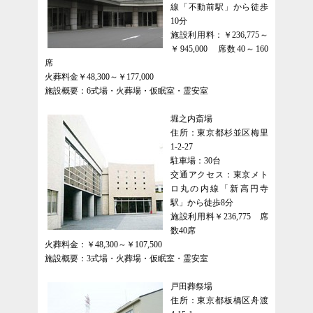
線「不動前駅」から徒歩
10分
施設利用料：￥236,775～
￥945,000 席数40～160
席
火葬料金￥48,300～￥177,000
施設概要：6式場・火葬場・仮眠室・霊安室
堀之内斎場
住所：東京都杉並区梅里
1-2-27
駐車場：30台
交通アクセス：東京メト
ロ丸の内線「新高円寺
駅」から徒歩8分
施設利用料￥236,775 席
数40席
火葬料金：￥48,300～￥107,500
施設概要：3式場・火葬場・仮眠室・霊安室
戸田葬祭場
住所：東京都板橋区舟渡