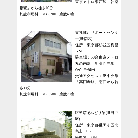
東京メトロ東西線「神楽
坂駅」から徒歩10分
施設利用料：￥42,700 席数40席
東礼城西サポートセンタ
ー(新宿区)
住所：東京都杉並区梅里
1-2-6
駐車場：50台東京メトロ
丸の内線「新高円寺駅」
から徒歩6分
交通アクセス：JR中央線
「高円寺駅」南口から徒
歩15分
施設利用料：￥73,500 席数28席
区民斎場みどり館(世田谷
区)
住所：東京都世田谷区北
烏山5-1-5
駐車場：30台