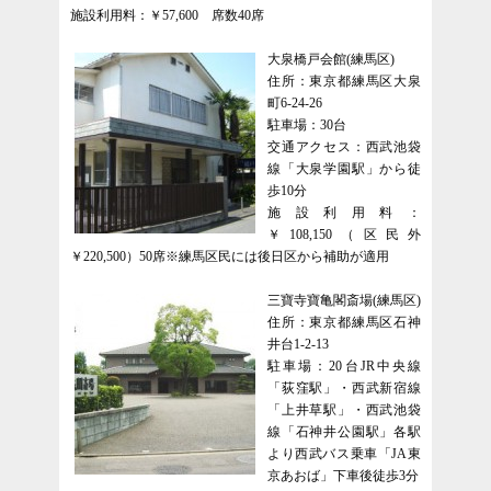
施設利用料：￥57,600 席数40席
大泉橋戸会館(練馬区)
住所：東京都練馬区大泉
町6-24-26
駐車場：30台
交通アクセス：西武池袋
線「大泉学園駅」から徒
歩10分
施設利用料：
￥108,150（区民外
￥220,500）50席※練馬区民には後日区から補助が適用
三寶寺寶亀閣斎場(練馬区)
住所：東京都練馬区石神
井台1-2-13
駐車場：20台JR中央線
「荻窪駅」・西武新宿線
「上井草駅」・西武池袋
線「石神井公園駅」各駅
より西武バス乗車「JA東
京あおば」下車後徒歩3分