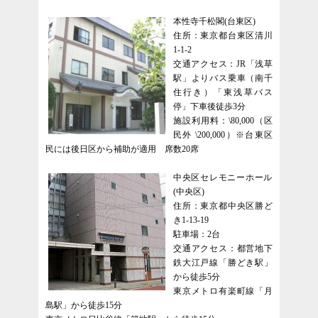
本性寺千松閣(台東区)
住所：東京都台東区清川
1-1-2
交通アクセス：JR「浅草
駅」よりバス乗車（南千
住行き）「東浅草バス
停」下車後徒歩3分
施設利用料：\80,000（区
民外 \200,000）※台東区
民には後日区から補助が適用 席数20席
中央区セレモニーホール
(中央区)
住所：東京都中央区勝ど
き1-13-19
駐車場：2台
交通アクセス：都営地下
鉄大江戸線「勝どき駅」
から徒歩5分
東京メトロ有楽町線「月
島駅」から徒歩15分