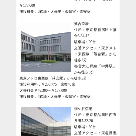
￥177,000
施設概要：6式場・火葬場・仮眠室・霊安室
落合斎場
住所：東京都新宿区上落
合3-34-12
駐車場：90台
交通アクセス：東京メト
ロ東西線「落合駅」から
徒歩5分
都営大江戸線「中井駅」
から徒歩8分
東京メトロ東西線「落合駅」から徒歩5分
施設利用料：￥236,775 席数40席
火葬料金￥48,300～￥177,000
施設概要：4式場・火葬場・仮眠室・霊安室
桐ケ谷斎場
住所：東京都品川区西五
反田5-32-20
駐車場：80台
交通アクセス：東急目黒