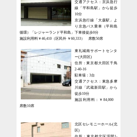
交通アクセス：京浜急行
線「平和島駅」から徒歩
10分
京浜急行線「大森駅」よ
り京急バス乗車（平和島
循環）「レジャーランド平和島」下車後徒歩0分
施設利用料￥46,410（区民外 ￥60,333） 席数50席
東礼城南サポートセンタ
ー(大田区)
住所：東京都大田区千鳥
2-40-16
駐車場：3台
交通アクセス：東急多摩
川線「武蔵新田駅」から
徒歩10分
施設利用料：￥84,000
席数10席
北区セレモニーホール(北
区)
住所：東京都北区浮間1-