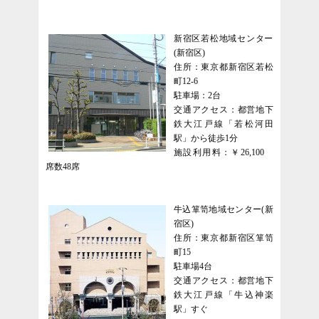
新宿区若松地域センター
(新宿区)
住所：東京都新宿区若松
町12-6
駐車場：2台
交通アクセス：都営地下
鉄大江戸線「若松河田
駅」から徒歩1分
施設利用料：￥26,100
席数48席
牛込箪笥地域センター(新
宿区)
住所：東京都新宿区箪笥
町15
駐車場4台
交通アクセス：都営地下
鉄大江戸線「牛込神楽
駅」すぐ