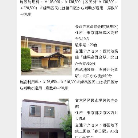
施設利用料：￥105,000～￥136,500（区民外 ￥136,500～
￥220,500）※練馬区民には後日区から補助が適用 席数30
～60席
長命寺東高野会館(練馬区)
住所：東京都練馬区高野
台3-10-3
駐車場：20台
交通アクセス：西武池袋
線「練馬高野台駅」北口
から徒歩5分
西武池袋線「石神井公園
駅」北口から徒歩10分
施設利用料：￥76,650～￥216,300※練馬区民には後日区か
ら補助が適用 席数40～90席
文京区区民斎場興善寺会
館
住所：東京都文京区西片
1-15-6
交通アクセス：都営地下
鉄三田線「春日駅」A6出
口からすぐ