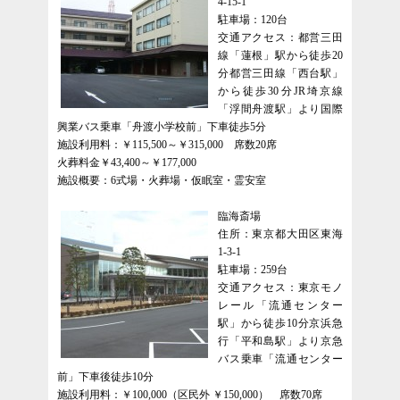
4-15-1
駐車場：120台
交通アクセス：都営三田
線「蓮根」駅から徒歩20
分都営三田線「西台駅」
から徒歩30分JR埼京線
「浮間舟渡駅」より国際
興業バス乗車「舟渡小学校前」下車徒歩5分
施設利用料：￥115,500～￥315,000 席数20席
火葬料金￥43,400～￥177,000
施設概要：6式場・火葬場・仮眠室・霊安室
臨海斎場
住所：東京都大田区東海
1-3-1
駐車場：259台
交通アクセス：東京モノ
レール「流通センター
駅」から徒歩10分京浜急
行「平和島駅」より京急
バス乗車「流通センター
前」下車後徒歩10分
施設利用料：￥100,000（区民外 ￥150,000） 席数70席