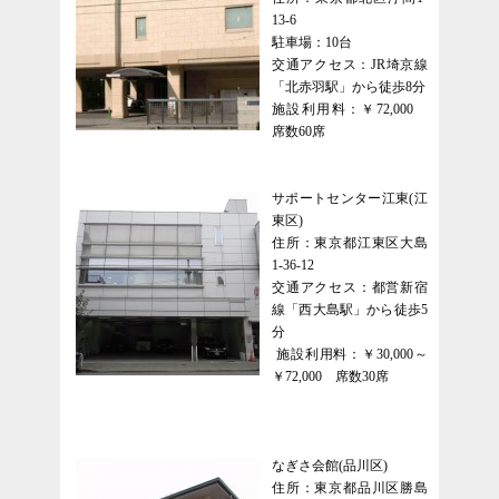
13-6
駐車場：10台
交通アクセス：JR埼京線
「北赤羽駅」から徒歩8分
施設利用料：￥72,000
席数60席
サポートセンター江東(江
東区)
住所：東京都江東区大島
1-36-12
交通アクセス：都営新宿
線「西大島駅」から徒歩5
分
施設利用料：￥30,000～
￥72,000 席数30席
なぎさ会館(品川区)
住所：東京都品川区勝島