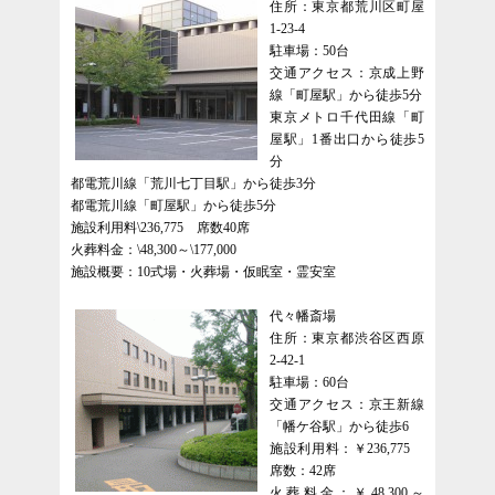
住所：東京都荒川区町屋
1-23-4
駐車場：50台
交通アクセス：京成上野
線「町屋駅」から徒歩5分
東京メトロ千代田線「町
屋駅」1番出口から徒歩5
分
都電荒川線「荒川七丁目駅」から徒歩3分
都電荒川線「町屋駅」から徒歩5分
施設利用料\236,775 席数40席
火葬料金：\48,300～\177,000
施設概要：10式場・火葬場・仮眠室・霊安室
代々幡斎場
住所：東京都渋谷区西原
2-42-1
駐車場：60台
交通アクセス：京王新線
「幡ケ谷駅」から徒歩6
施設利用料：￥236,775
席数：42席
火葬料金：￥48,300～