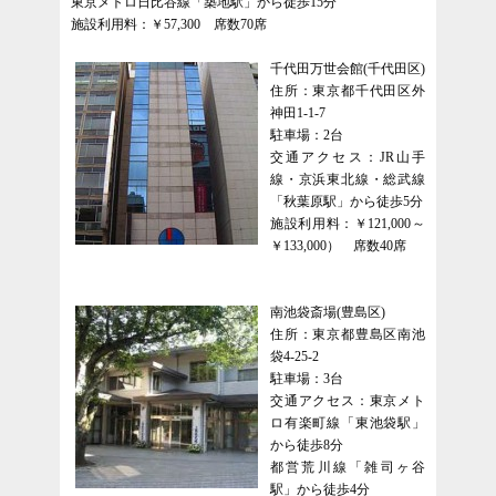
東京メトロ日比谷線「築地駅」から徒歩15分
施設利用料：￥57,300 席数70席
千代田万世会館(千代田区)
住所：東京都千代田区外
神田1-1-7
駐車場：2台
交通アクセス：JR山手
線・京浜東北線・総武線
「秋葉原駅」から徒歩5分
施設利用料：￥121,000～
￥133,000） 席数40席
南池袋斎場(豊島区)
住所：東京都豊島区南池
袋4-25-2
駐車場：3台
交通アクセス：東京メト
ロ有楽町線「東池袋駅」
から徒歩8分
都営荒川線「雑司ヶ谷
駅」から徒歩4分