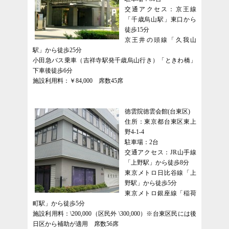
交通アクセス：京王線
「千歳烏山駅」東口から
徒歩15分
京王井の頭線「久我山
駅」から徒歩25分
小田急バス乗車（吉祥寺駅発千歳烏山行き）「ときわ橋」
下車後徒歩6分
施設利用料：￥84,000 席数45席
徳雲院徳雲会館(台東区)
住所：東京都台東区東上
野4-1-4
駐車場：2台
交通アクセス：JR山手線
「上野駅」から徒歩8分
東京メトロ日比谷線「上
野駅」から徒歩5分
東京メトロ銀座線「稲荷
町駅」から徒歩5分
施設利用料：\200,000（区民外 \300,000）※台東区民には後
日区から補助が適用 席数56席