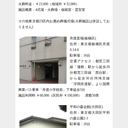
火葬料金：￥23,000（地域外 ￥32,000）
施設概要：4式場・火葬場・仮眠室・霊安室
その他東京都23区内お薦め葬儀式場(火葬施設は併設してお
りません)
舟渡斎場(板橋区)
住所：東京都板橋区舟渡
4-14-6
駐車場：16台
交通アクセス：都営三田
線「蓮根」駅から徒歩20
分都営三田線「西台駅」
から徒歩30分JR埼京線
「浮間舟渡駅」より国際
興業バス乗車「舟渡小学校前」下車徒歩5分
施設利用料 ￥60,000（区民外 ￥100,000） 席数50席
平和の森会館(大田区)
住所：東京都大田区平和
の森公園2-3
駐車場：20台