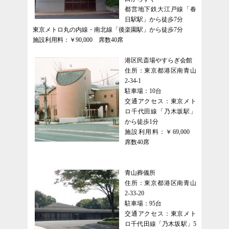
都営地下鉄大江戸線「春
日駅駅」から徒歩7分
東京メトロ丸の内線・南北線「後楽園駅」から徒歩7分
施設利用料：￥90,000 席数40席
港区民斎場やすらぎ会館
住所：東京都港区南青山
2-34-1
駐車場：10台
交通アクセス：東京メト
ロ千代田線「乃木坂駅」
から徒歩1分
施設利用料：￥69,000
席数40席
青山葬儀所
住所：東京都港区南青山
2-33-20
駐車場：95台
交通アクセス：東京メト
ロ千代田線「乃木坂駅」5