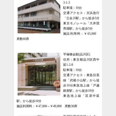
3-1-3
駐車場：10台
交通アクセス：京浜急行
「立会川駅」から徒歩5分
東京モノレール「大井競
馬場駅」から徒歩5分
施設利用料：￥65,000
席数60席
平塚橋会館(品川区)
住所：東京都品川区西中
延1-2-8
駐車場：10台
交通アクセス：東急目黒
線「武蔵小山駅」から徒
歩10分東急池上線「戸越
銀座駅」から徒歩10分
東急池上線「荏原中延
駅」から徒歩10分
施設利用料：￥47,000～￥49,000 席数30席