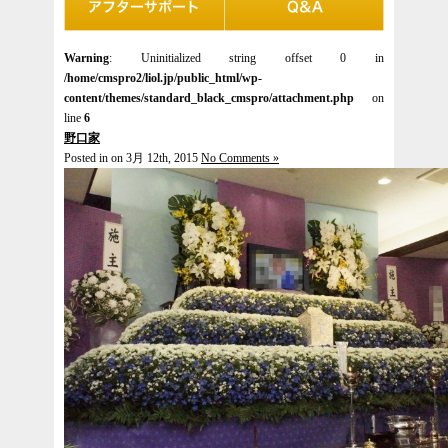
Warning
: Uninitialized string offset 0 in
/home/cmspro2/liol.jp/public_html/wp-
content/themes/standard_black_cmspro/attachment.php
on
line
6
野口家
Posted in on 3月 12th, 2015
No Comments »