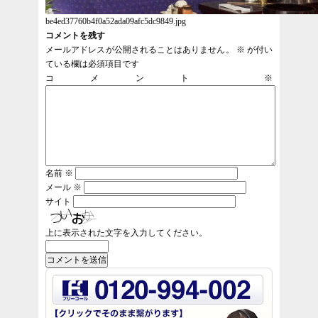
be4ed37760b4f0a52ada09afc5dc9849.jpg
コメントを残す
メールアドレスが公開されることはありません。
※
が付い
ている欄は必須項目です
コメント
※
名前
※
メール
※
サイト
上に表示された文字を入力してください。