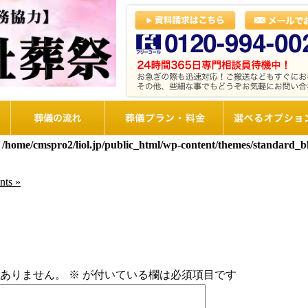
葬儀の流れ
想儀プラン・料金
選べるオプショ
n
/home/cmspro2/liol.jp/public_html/wp-content/themes/standard_
ts »
ありません。
※
が付いている欄は必須項目です