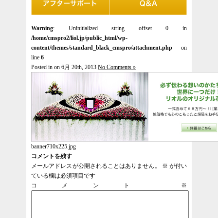
Warning
: Uninitialized string offset 0 in
/home/cmspro2/liol.jp/public_html/wp-
content/themes/standard_black_cmspro/attachment.php
on
line
6
Posted in on 6月 20th, 2013
No Comments »
banner710x225.jpg
コメントを残す
メールアドレスが公開されることはありません。
※
が付い
ている欄は必須項目です
コメント
※