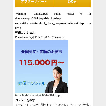
Warning
: Uninitialized string offset 0 in
/home/cmspro2/liol.jp/public_html/wp-
content/themes/standard_black_cmspro/attachment.php
on
line
6
葬儀コンシェル
Posted in on 9月 11th, 2020
No Comments »
fcaf5b9c9bf84fa676d6867ebef19d41.jpg
コメントを残す
メールアドレスが公開されることはありません。
※
が付い