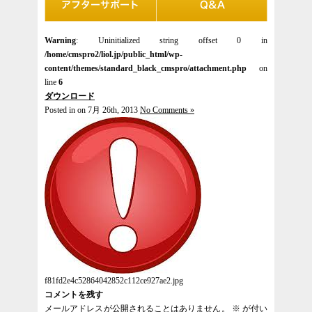
Warning
: Uninitialized string offset 0 in
/home/cmspro2/liol.jp/public_html/wp-
content/themes/standard_black_cmspro/attachment.php
on
line
6
ダウンロード
Posted in on 7月 26th, 2013
No Comments »
f81fd2e4c52864042852c112ce927ae2.jpg
コメントを残す
メールアドレスが公開されることはありません。
※
が付い