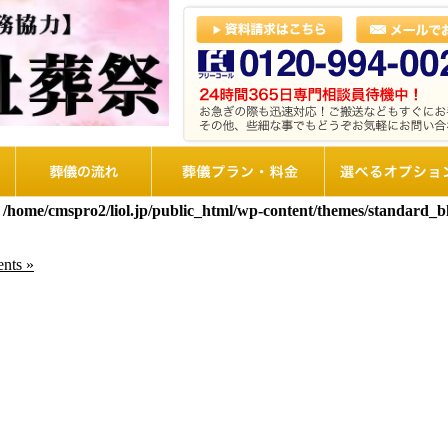
葬儀の流れ
想儀プラン・料金
選べるオプショ
n
/home/cmspro2/liol.jp/public_html/wp-content/themes/standard_
nts »