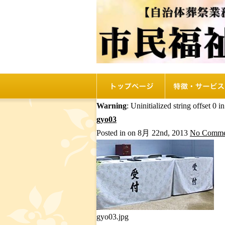
トップページ
リオルの特徴
Warning
: Uninitialized string offset 0 i
gyo03
Posted in on 8月 22nd, 2013
No Comme
gyo03.jpg