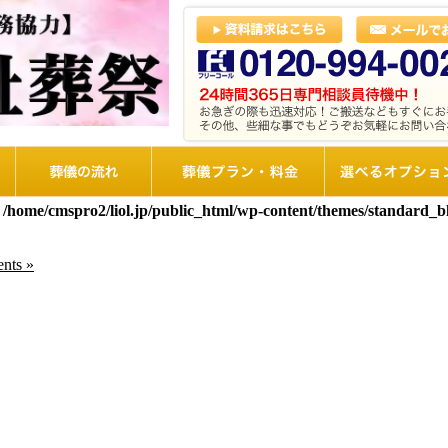
葬儀の流れ
想儀プラン・料金
選べるオプショ
n
/home/cmspro2/liol.jp/public_html/wp-content/themes/standard_
nts »