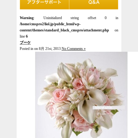
Warning
: Uninitialized string offset 0 in
/home/cmspro2/liol.jp/public_html/wp-
content/themes/standard_black_cmspro/attachment.php
on
line
6
ブーケ
Posted in on 8月 21st, 2013
No Comments »