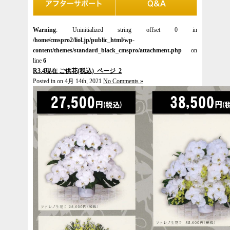
Warning
: Uninitialized string offset 0 in
/home/cmspro2/liol.jp/public_html/wp-
content/themes/standard_black_cmspro/attachment.php
on
line
6
R3.4現在 ご供花(税込)_ページ_2
Posted in on 4月 14th, 2021
No Comments »