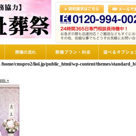
葬儀の流れ
想儀プラン・料金
選べるオプショ
n
/home/cmspro2/liol.jp/public_html/wp-content/themes/standard_
ts »