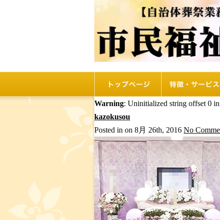
トップページ
リオルの特徴
Warning
: Uninitialized string offset 0 i
kazokusou
Posted in on 8月 26th, 2016
No Commen