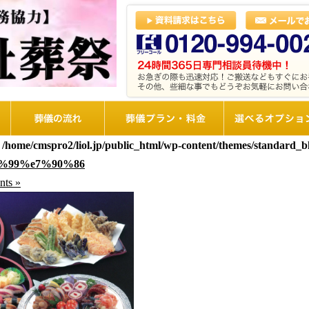
葬儀の流れ
想儀プラン・料金
選べるオプショ
n
/home/cmspro2/liol.jp/public_html/wp-content/themes/standard_
%99%e7%90%86
ts »