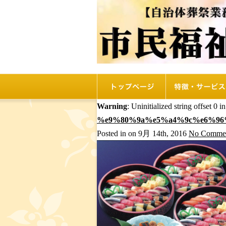
トップページ
リオルの特徴
Warning
: Uninitialized string offset 0 i
%e9%80%9a%e5%a4%9c%e6%96
Posted in on 9月 14th, 2016
No Commen