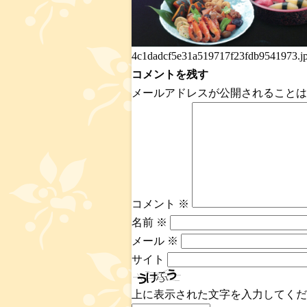
4c1dadcf5e31a519717f23fdb9541973.j
コメントを残す
メールアドレスが公開されることは
コメント
※
名前
※
メール
※
サイト
上に表示された文字を入力してくだ