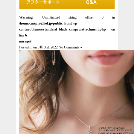
Warning
: Uninitialized string offset 0 in
/home/cmspro2/liol.jp/public_html/wp-
content/themes/standard_black_cmspro/attachment.php
on
line
6
mirage9
Posted in on 3月 3rd, 2022
No Comments »