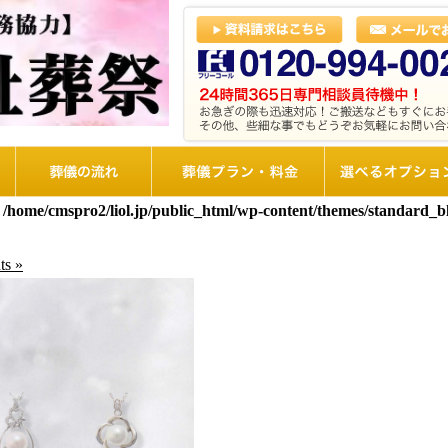
葬儀の流れ
想儀プラン・料金
選べるオプショ
n
/home/cmspro2/liol.jp/public_html/wp-content/themes/standard_
s »