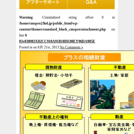
Warning
: Uninitialized string offset 0 in
/home/cmspro2/liol.jp/public_html/wp-
content/themes/standard_black_cmspro/attachment.php
on
line
6
83v838983X82CC918A91B18DE08EY96DA985E
Posted in on 8月 21st, 2013
No Comments »