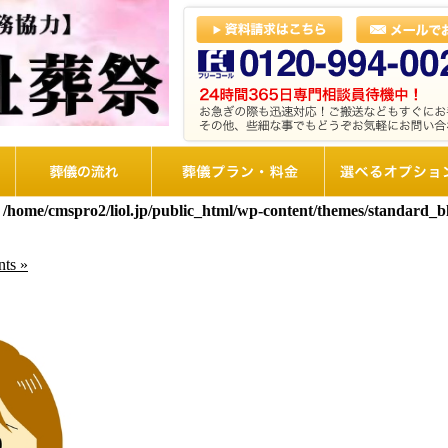
葬儀の流れ
想儀プラン・料金
選べるオプショ
n
/home/cmspro2/liol.jp/public_html/wp-content/themes/standard_
ts »