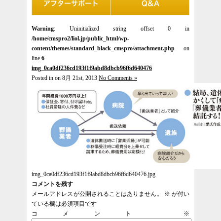
Warning
: Uninitialized string offset 0 in
/home/cmspro2/liol.jp/public_html/wp-
content/themes/standard_black_cmspro/attachment.php
on
line
6
img_0ca0df236cd193f1f9abd8dbcb96f6d640476
Posted in on 8月 21st, 2013
No Comments »
img_0ca0df236cd193f1f9abd8dbcb96f6d640476.jpg
コメントを残す
メールアドレスが公開されることはありません。
※
が付い
ている欄は必須項目です
コメント
※