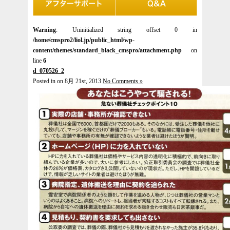
Warning
: Uninitialized string offset 0 in
/home/cmspro2/liol.jp/public_html/wp-
content/themes/standard_black_cmspro/attachment.php
on
line
6
d_070526_2
Posted in on 8月 21st, 2013
No Comments »