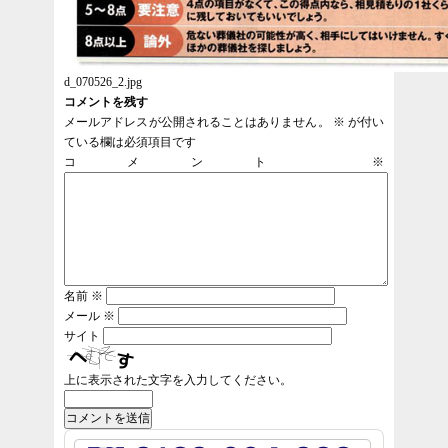
d_070526_2.jpg
コメントを残す
メールアドレスが公開されることはありません。
※
が付い
ている欄は必須項目です
コメント
※
名前
※
メール
※
サイト
上に表示された文字を入力してください。