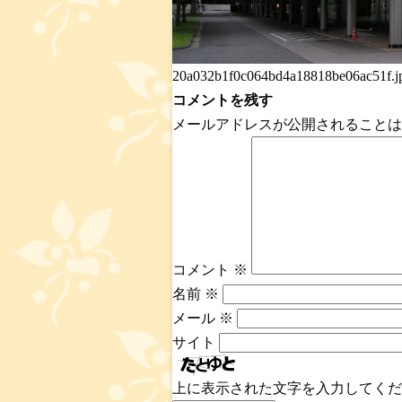
20a032b1f0c064bd4a18818be06ac51f.j
コメントを残す
メールアドレスが公開されることは
コメント
※
名前
※
メール
※
サイト
上に表示された文字を入力してくだ