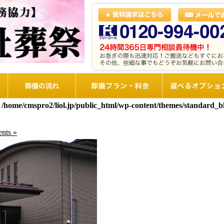
葬儀の流れ
想儀プラン・料金
選べるオプショ
n
/home/cmspro2/liol.jp/public_html/wp-content/themes/standard_
nts »