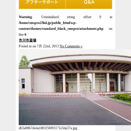
Warning
: Uninitialized string offset 0 in
/home/cmspro2/liol.jp/public_html/wp-
content/themes/standard_black_cmspro/attachment.php
on
line
6
市川市斎場
Posted in on 7月 22nd, 2013
No Comments »
db5a90b7de4a1801f56f93171e5da37a.jpg