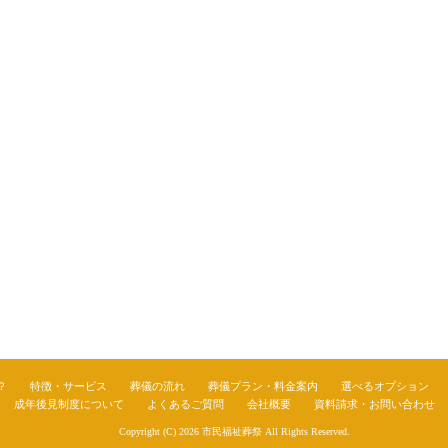
？
特徴・サービス
葬儀の流れ
葬儀プラン・料金案内
選べるオプション
成年後見制度について
よくあるご質問
会社概要
資料請求・お問い合わせ
Copyright (C) 2026
市民福祉葬祭
All Rights Reserved.