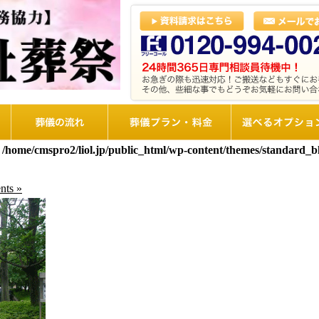
葬儀の流れ
想儀プラン・料金
選べるオプショ
n
/home/cmspro2/liol.jp/public_html/wp-content/themes/standard_
ts »