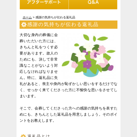
ホーム
> 感謝の気持ちが伝わる返礼品
感謝の気持ちが伝わる返礼品
大切な身内の葬儀に会
葬いただいた方には、
きちんと礼をつくす必
要があります。故人の
ためにも、決して非常
識なことがないよう対
応しなければなりませ
ん。特に、返礼品に失
礼があると、喪主や身内が恥ずかしい思いをするだけでな
く、せっかく来てくださった方に不愉快な思いをさせてし
まいます。
そこで、会葬してくださった方への感謝の気持ちを表すた
めにも、きちんとした返礼品を用意しましょう。そのポイ
ントをお教えします。
返礼品とは