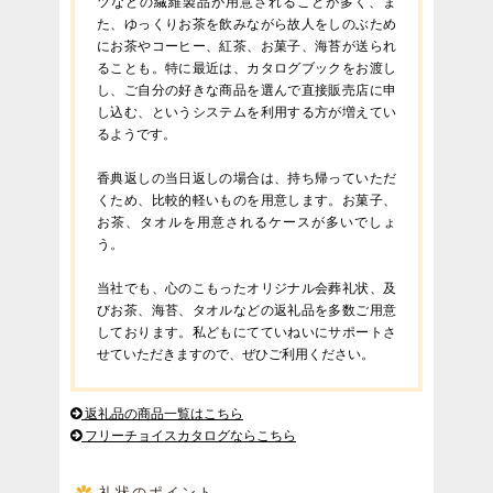
ツなどの繊維製品が用意されることが多く、ま
た、ゆっくりお茶を飲みながら故人をしのぶため
にお茶やコーヒー、紅茶、お菓子、海苔が送られ
ることも。特に最近は、カタログブックをお渡し
し、ご自分の好きな商品を選んで直接販売店に申
し込む、というシステムを利用する方が増えてい
るようです。
香典返しの当日返しの場合は、持ち帰っていただ
くため、比較的軽いものを用意します。お菓子、
お茶、タオルを用意されるケースが多いでしょ
う。
当社でも、心のこもったオリジナル会葬礼状、及
びお茶、海苔、タオルなどの返礼品を多数ご用意
しております。私どもにてていねいにサポートさ
せていただきますので、ぜひご利用ください。
返礼品の商品一覧はこちら
フリーチョイスカタログならこちら
礼状のポイント