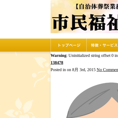
トップページ
リオルの特徴
Warning
: Uninitialized string offset 0 i
138478
Posted in on 8月 3rd, 2015
No Comment