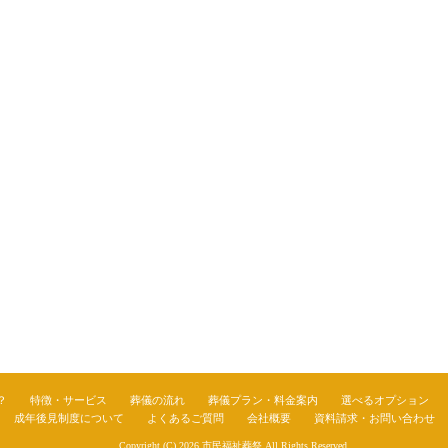
？
特徴・サービス
葬儀の流れ
葬儀プラン・料金案内
選べるオプション
成年後見制度について
よくあるご質問
会社概要
資料請求・お問い合わせ
Copyright (C) 2026
市民福祉葬祭
All Rights Reserved.