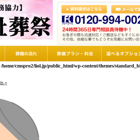
葬儀の流れ
想儀プラン・料金
選べるオプショ
n
/home/cmspro2/liol.jp/public_html/wp-content/themes/standard_
s »