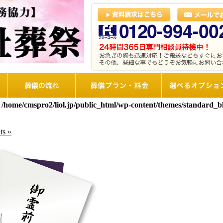
葬儀の流れ
想儀プラン・料金
選べるオプショ
n
/home/cmspro2/liol.jp/public_html/wp-content/themes/standard_
s »