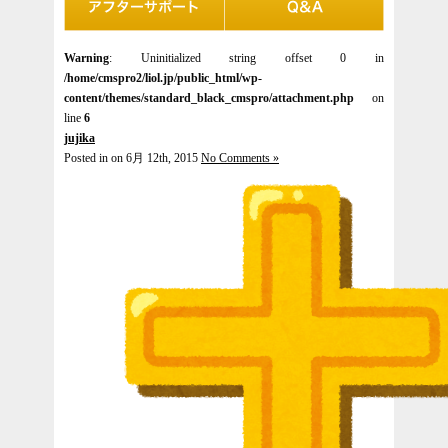
Warning
: Uninitialized string offset 0 in
/home/cmspro2/liol.jp/public_html/wp-
content/themes/standard_black_cmspro/attachment.php
on
line
6
jujika
Posted in on 6月 12th, 2015
No Comments »